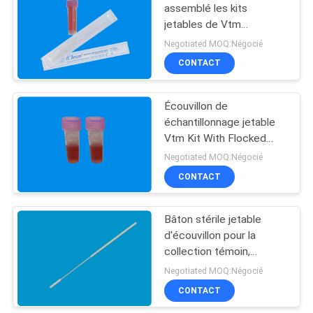
assemblé les kits
jetables de Vtm
d'écouvillons d'Iclean
Negotiated MOQ:Négocié
avec l'écouvillon nasal
CONTACT
Écouvillon de
échantillonnage jetable
Vtm Kit With Flocked
Nylon Head de virus
Negotiated MOQ:Négocié
CONTACT
Bâton stérile jetable
d'écouvillon pour la
collection témoin,
écouvillons nasaux pour
Negotiated MOQ:Négocié
des froids
CONTACT