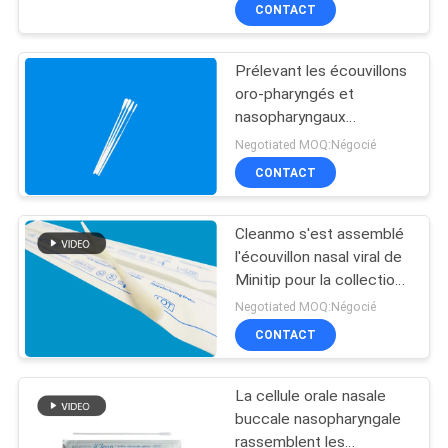
nasopharyngal
CONTACT
d'échantillon d'écouvillon
CONTRÔLE
Prélevant les écouvillons
DE
oro-pharyngés et
QUALITÉ
nasopharyngaux
assemblés en nylon de
Negotiated MOQ:Négocié
gorge d'essai de
CONTACTEZ-
CONTACT
transport d'ADN
NOUS
Cleanmo s'est assemblé
l'écouvillon nasal viral de
NOUVELLES
Minitip pour la collection
de échantillonnage
Negotiated MOQ:Négocié
nasopharyngale CM-
DEMANDEZ
CONTACT
FS913
UNE
La cellule orale nasale
CITATION
buccale nasopharyngale
rassemblent les