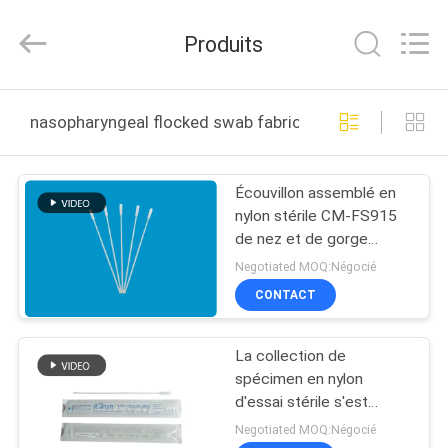
Shenzhen
Cleanmo
Technology
Produits
Co.,
Ltd.
All
Rights
MAISON
Reserved.
nasopharyngeal flocked swab fabrication en ligne
PRODUITS
Écouvillon assemblé en
nylon stérile CM-FS915
AU
de nez et de gorge
SUJET
d'Iclean
Negotiated MOQ:Négocié
DE
CONTACT
NOUS
La collection de
spécimen en nylon
VISITE
d'essai stérile s'est
assemblée le transport
D'USINE
Negotiated MOQ:Négocié