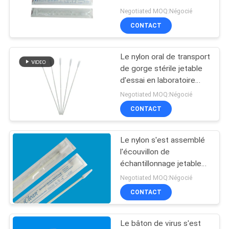
écouvillons assemblés
PLAN
Negotiated MOQ:Négocié
en nylon de laboratoire
CONTACT
DU
de grippe d'astuce
SITE
Le nylon oral de transport
de gorge stérile jetable
PRIVACY
d'essai en laboratoire
s'est assemblé
POLICY
Negotiated MOQ:Négocié
l'écouvillon nasal médical
CONTACT
Le nylon s'est assemblé
l'écouvillon de
échantillonnage jetable
pour la femme Vaginal
Negotiated MOQ:Négocié
Female Gynecology
CONTACT
Cervical uréthral
Le bâton de virus s'est