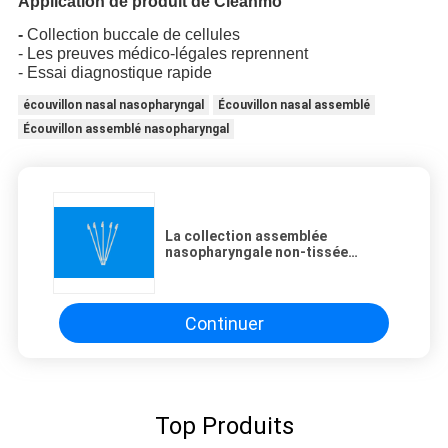
Application de produit de Cleanmo
-
Collection buccale de cellules
- Les preuves médico-légales reprennent
- Essai diagnostique rapide
écouvillon nasal nasopharyngal
Écouvillon nasal assemblé
Écouvillon assemblé nasopharyngal
La collection assemblée
nasopharyngale non-tissée
témoin d'écouvillon tamponne
CM-NS915
Continuer
Top Produits