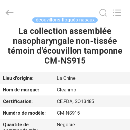
Shenzhen
Cleanmo
Technology
Co.,
Ltd.
écouvillons floqués nasaux
All
Rights
La collection assemblée
MAISON
Reserved.
nasopharyngale non-tissée
PRODUITS
témoin d'écouvillon tamponne
CM-NS915
AU
SUJET
Lieu d'origine:
La Chine
DE
Nom de marque:
Cleanmo
NOUS
Certification:
CE,FDA,ISO13485
Numéro de modèle:
CM-NS915
VISITE
D'USINE
Quantité de
Négocié