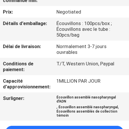
commande min:
Prix:
Negotiated
CONTRÔLE
DE
Détails d'emballage:
Écouvillons : 100pcs/box ;
Écouvillons avec le tube :
QUALITÉ
50pcs/bag
Délai de livraison:
Normalement 3-7 jours
CONTACTEZ-
ouvrables
NOUS
Conditions de
T/T, Western Union, Paypal
paiement:
NOUVELLES
Capacité
1MILLION PAR JOUR
d'approvisionnement:
DEMANDEZ
Surligner:
Écouvillon assemblé nasopharyngal
d'ADN
,
,
UNE
Écouvillon assemblé nasopharyngal
Écouvillons assemblés de collection
témoin
CITATION