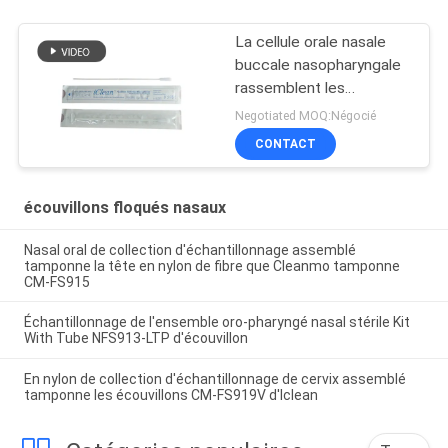
La cellule orale nasale
buccale nasopharyngale
rassemblent les
écouvillons assemblés
Negotiated MOQ:Négocié
en nylon de laboratoire
CONTACT
de grippe d'astuce
écouvillons floqués nasaux
Nasal oral de collection d'échantillonnage assemblé
tamponne la tête en nylon de fibre que Cleanmo tamponne
CM-FS915
Échantillonnage de l'ensemble oro-pharyngé nasal stérile Kit
With Tube NFS913-LTP d'écouvillon
En nylon de collection d'échantillonnage de cervix assemblé
tamponne les écouvillons CM-FS919V d'Iclean