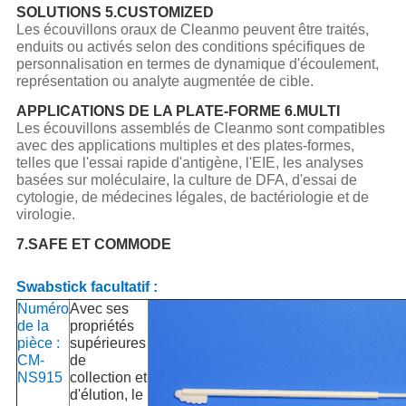
SOLUTIONS 5.CUSTOMIZED
Les écouvillons oraux de Cleanmo peuvent être traités,
enduits ou activés selon des conditions spécifiques de
personnalisation en termes de dynamique d'écoulement,
représentation ou analyte augmentée de cible.
APPLICATIONS DE LA PLATE-FORME 6.MULTI
Les écouvillons assemblés de Cleanmo sont compatibles
avec des applications multiples et des plates-formes,
telles que l'essai rapide d'antigène, l'EIE, les analyses
basées sur moléculaire, la culture de DFA, d'essai de
cytologie, de médecines légales, de bactériologie et de
virologie.
7.SAFE ET COMMODE
Swabstick facultatif :
Numéro
Avec ses
de la
propriétés
pièce :
supérieures
CM-
de
NS915
collection et
d'élution, le