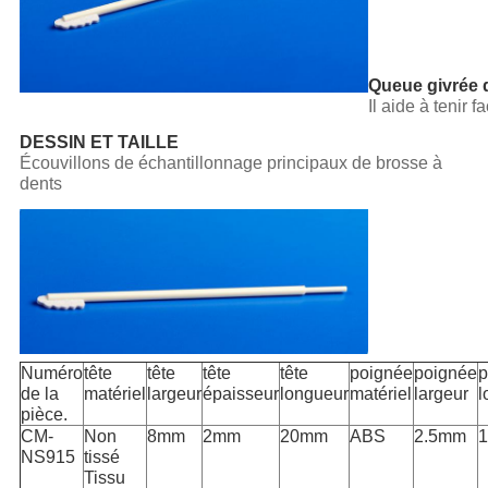
Queue givrée 
Il aide à tenir 
DESSIN ET TAILLE
Écouvillons de échantillonnage principaux de brosse à
dents
Numéro
tête
tête
tête
tête
poignée
poignée
p
de la
matériel
largeur
épaisseur
longueur
matériel
largeur
l
pièce.
CM-
Non
8mm
2mm
20mm
ABS
2.5mm
NS915
tissé
Tissu