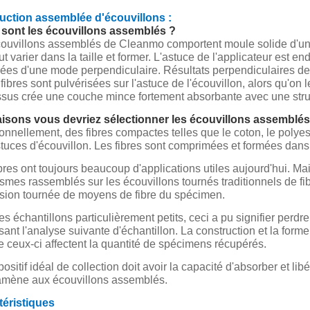
duction assemblée d'écouvillons :
 sont les écouvillons assemblés ?
ouvillons assemblés de Cleanmo comportent moule solide d'un 
ut varier dans la taille et former. L'astuce de l'applicateur est e
ées d'une mode perpendiculaire. Résultats perpendiculaires de 
 fibres sont pulvérisées sur l'astuce de l'écouvillon, alors qu'on
sus crée une couche mince fortement absorbante avec une stru
aisons vous devriez sélectionner les écouvillons assemblés
ionnellement, des fibres compactes telles que le coton, le polyes
tuces d'écouvillon. Les fibres sont comprimées et formées dans 
bres ont toujours beaucoup d'applications utiles aujourd'hui. 
smes rassemblés sur les écouvillons tournés traditionnels de fib
usion tournée de moyens de fibre du spécimen.
es échantillons particulièrement petits, ceci a pu signifier perdr
isant l'analyse suivante d'échantillon. La construction et la for
ceux-ci affectent la quantité de spécimens récupérés.
ositif idéal de collection doit avoir la capacité d'absorber et libé
amène aux écouvillons assemblés.
téristiques