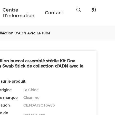
Centre
Contact
D'information
llection D'ADN Avec Le Tube
llon buccal assemblé stérile Kit Dna
 Swab Stick de collection d'ADN avec le
 sur le produit:
origine:
La Chine
e marque:
Cleanmo
cation:
CE,FDA,ISO13485
o de