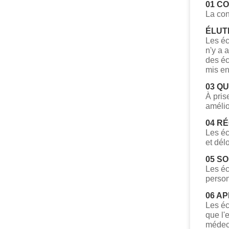
01 C
La con
ÉLUT
Les éc
n'y a 
des éc
mis en
03 QU
À pris
amélio
04 R
Les éc
et dél
05 S
Les éc
person
06 A
Les éc
que l'
médeci