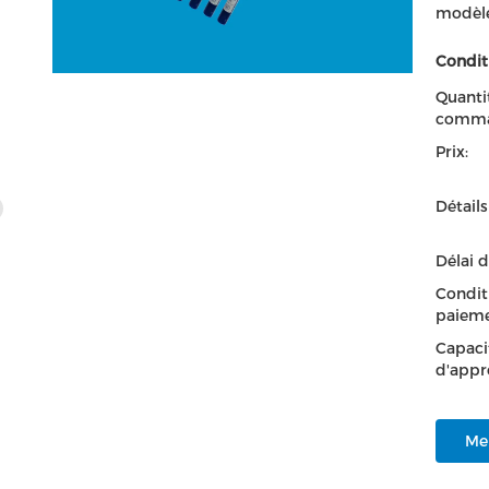
modèle
Condit
Quanti
comma
Prix:
Détail
Délai d
Condit
paieme
Capaci
d'appr
Mei