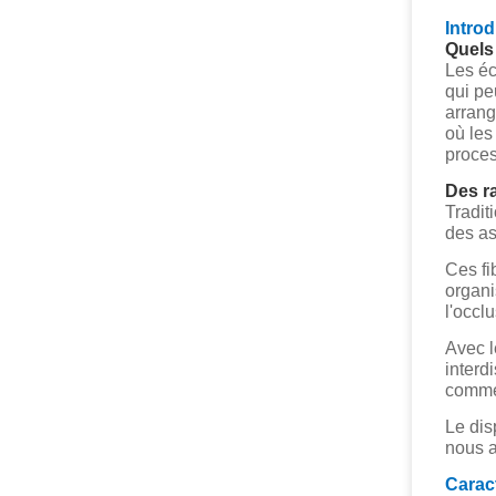
Intro
Quels
Les éc
qui pe
arrang
où les
proces
Des r
Tradit
des as
Ces fi
organi
l'occl
Avec l
interd
comme 
Le disp
nous 
Carac