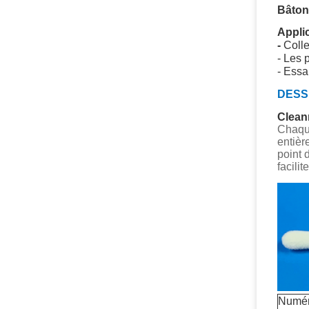
Bâton
Appli
-
Colle
- Les 
- Essa
DESSI
Cleanm
Chaque
entièr
point 
facili
Numér