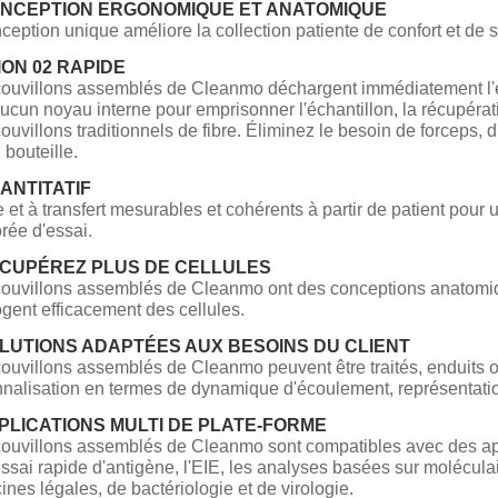
ONCEPTION ERGONOMIQUE ET ANATOMIQUE
ception unique améliore la collection patiente de confort et de
ION 02 RAPIDE
ouvillons assemblés de Cleanmo déchargent immédiatement l'éc
aucun noyau interne pour emprisonner l'échantillon, la récupér
ouvillons traditionnels de fibre. Éliminez le besoin de forceps, 
 bouteille.
ANTITATIF
e et à transfert mesurables et cohérents à partir de patient pour 
rée d'essai.
ÉCUPÉREZ PLUS DE CELLULES
ouvillons assemblés de Cleanmo ont des conceptions anatomiq
ogent efficacement des cellules.
OLUTIONS ADAPTÉES AUX BESOINS DU CLIENT
ouvillons assemblés de Cleanmo peuvent être traités, enduits o
nalisation en termes de dynamique d'écoulement, représentati
PPLICATIONS MULTI DE PLATE-FORME
ouvillons assemblés de Cleanmo sont compatibles avec des appli
essai rapide d'antigène, l'EIE, les analyses basées sur moléculai
nes légales, de bactériologie et de virologie.