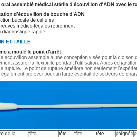
 oral assemblé médical stérile d'écouvillon d'ADN avec le t
cation d'écouvillon de bouche d'ADN
ction buccale de cellules
preuves médico-légales reprennent
i diagnostique rapide
N ET TAILLE
o a moulé le point d'arrêt
 écouvillon assemblé a une conception visée pour la cloison d
ement assurer la flexibilité pendant l'utilisation. Après échantil
de rupture. Le point de rupture améliore non seulement l'expérien
te également prélever pour un large éventail de secteurs de phary
o de la
tête
tête
tête
tête
poignée
p