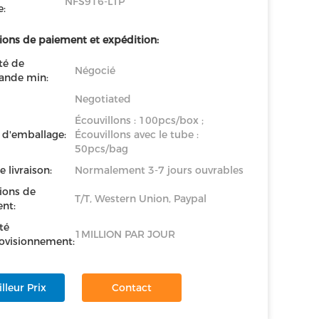
NFS916-LTP
:
ions de paiement et expédition:
té de
Négocié
nde min:
Negotiated
Écouvillons : 100pcs/box ;
s d'emballage:
Écouvillons avec le tube :
50pcs/bag
e livraison:
Normalement 3-7 jours ouvrables
ions de
T/T, Western Union, Paypal
nt:
té
1MILLION PAR JOUR
ovisionnement:
lleur Prix
Contact