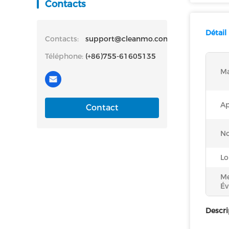
Contacts
Détail
Contacts:
support@cleanmo.com
Téléphone:
(+86)755-61605135
Ma
Ap
Contact
N
Lo
Me
Év
Descri