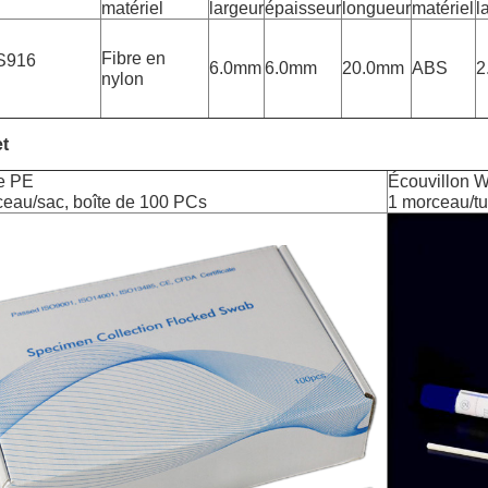
matériel
largeur
épaisseur
longueur
matériel
l
Fibre en
S916
6.0mm
6.0mm
20.0mm
ABS
2
nylon
t
e PE
Écouvillon 
ceau/sac, boîte de 100 PCs
1 morceau/t