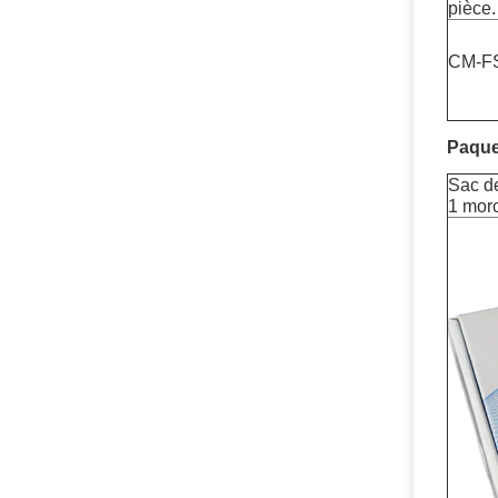
pièce.
CM-F
Paque
Sac d
1 mor