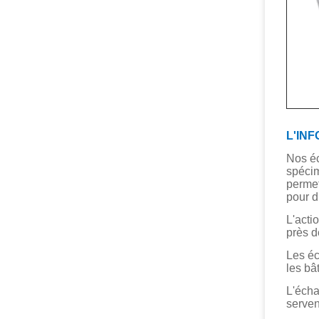
L'IN
Nos éc
spécim
permet
pour d
L'actio
près d
Les éc
les bâ
L'écha
serven