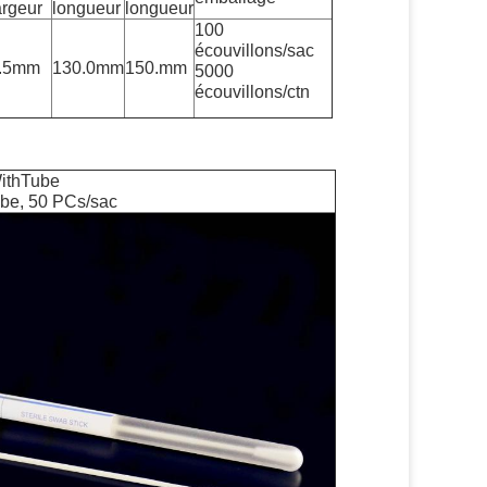
argeur
longueur
longueur
100
écouvillons/sac
.5mm
130.0mm
150.mm
5000
écouvillons/ctn
WithTube
ube, 50 PCs/sac