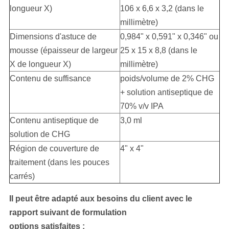
longueur X)
106 x 6,6 x 3,2 (dans le
millimètre)
Dimensions d'astuce de
0,984" x 0,591" x 0,346" ou
mousse (épaisseur de largeur
25 x 15 x 8,8 (dans le
X de longueur X)
millimètre)
Contenu de suffisance
poids/volume de 2% CHG
+ solution antiseptique de
70% v/v IPA
Contenu antiseptique de
3,0 ml
solution de CHG
Région de couverture de
4" x 4"
traitement (dans les pouces
carrés)
Il peut être adapté aux besoins du client avec le
rapport suivant de formulation
options
satisfaites
: