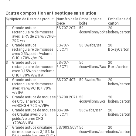
L'autre composition antiseptique en solution
S/N
Iption de Descr de produit
Numéro de la
Emballage de
Emballage de
pièce
boîte
carton
1
Grande astuce
5S-707-2C7I
50
20
rectangulaire de mousse
écouvillons/boîte
boîtes/carton
avec la PA de 2% w/vCHG+
70% v/v
2
Grande astuce
5S-707-
50 Swabs/Ba
20
rectangulaire de mousse
0.5C71
BoxeyCarton
avec 0,5% poids/volume
CHG +70% v/w IPA
3
Grande astuce
5S-707-
50
20
rectangulaire de mousse
3.5C71
écouvillons/Bax
Boxe/carton
avec 3,15% poids/volume
CHG+ 70% V/w IPA
4
Grande astuce
SS-707-4C7I
50 Swabs/Ba
20
rectangulaire de mousse
boîtes/carton
avec 4% w/VCHG+ 70%
v/v IPA
5
Grande astuce de mousse
5S-708 2C71
50
20
de Crcular avec 2%
écouvillons/Bor
boîtes/carton
w/NCHG + 70% v/VIPA
6
Grande astuce de mousse
SS-708-
505wabs/Bar
20
de Craular avec 0,5%
0.5C71
boîtes/carton
poids/volume CHG
+70%V/v IPA
7
Grande astuce circulaire
5S7083.5C71
50
20
de mousse avec 3,15% la
écouvillons/barre
boîtes/carton