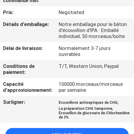
commande min:
Prix:
Negotiated
CONTRÔLE
DE
Détails d'emballage:
Notre emballage pour le bâton
d'écouvillon d'IPA : Emballé
QUALITÉ
individuel, 50 morceaux/boîte
Délai de livraison:
Normalement 3-7 jours
CONTACTEZ-
ouvrables
NOUS
Conditions de
T/T, Western Union, Paypal
paiement:
NOUVELLES
Capacité
100000 morceaux/morceaux
d'approvisionnement:
par semaine
DEMANDEZ
Surligner:
,
Écouvillons antiseptiques de CHG
,
La préparation CHG tamponne
UNE
Écouvillon de gluconate de Chlorhexidine
de 2%
CITATION