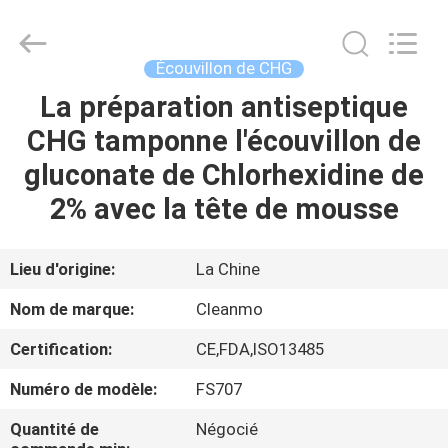
Shenzhen
Cleanmo
Technology
Co.,
Ltd.
Écouvillon de CHG
All
Rights
La préparation antiseptique
MAISON
Reserved.
CHG tamponne l'écouvillon de
PRODUITS
gluconate de Chlorhexidine de
2% avec la tête de mousse
AU
SUJET
Lieu d'origine:
La Chine
DE
Nom de marque:
Cleanmo
NOUS
Certification:
CE,FDA,ISO13485
Numéro de modèle:
FS707
VISITE
D'USINE
Quantité de
Négocié