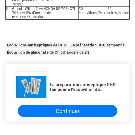
PA de poids/volume CHG+
70%V/
8
Grand : Wtth 4% w/NCHG+
5S-7084C7I
50
20
70% v/v IPA d'astuce de
écouvillons/Bax
boîtes/carton
mousse de Crcular
Écouvillons antiseptiques de CHG
La préparation CHG tamponne
Écouvillon de gluconate de Chlorhexidine de 2%
La préparation antiseptique CHG
tamponne l'écouvillon de
gluconate de Chlorhexidine de 2%
avec la tête de mousse
Continuer