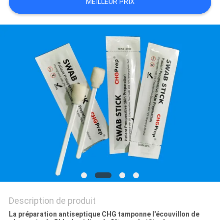
MEILLEUR PRIX
PLAN
DU
SITE
PRIVACY
POLICY
Description de produit
La préparation antiseptique CHG tamponne l'écouvillon de