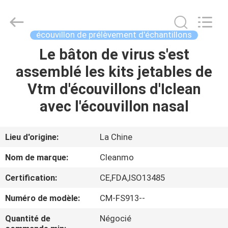
Shenzhen
Cleanmo
Technology
Co.,
Ltd.
écouvillon de prélèvement d'échantillons
All
Rights
Le bâton de virus s'est
MAISON
Reserved.
assemblé les kits jetables de
PRODUITS
Vtm d'écouvillons d'Iclean
avec l'écouvillon nasal
AU
SUJET
Lieu d'origine:
La Chine
DE
Nom de marque:
Cleanmo
NOUS
Certification:
CE,FDA,ISO13485
Numéro de modèle:
CM-FS913--
VISITE
D'USINE
Quantité de
Négocié