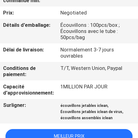
commande min:
Prix:
Negotiated
CONTRÔLE
DE
Détails d'emballage:
Écouvillons : 100pcs/box ;
Écouvillons avec le tube :
QUALITÉ
50pcs/bag
Délai de livraison:
Normalement 3-7 jours
CONTACTEZ-
ouvrables
NOUS
Conditions de
T/T, Western Union, Paypal
paiement:
NOUVELLES
Capacité
1MILLION PAR JOUR
d'approvisionnement:
DEMANDEZ
Surligner:
,
écouvillons jetables iclean
,
Écouvillons jetables iclean de virus
UNE
écouvillons assemblés iclean
CITATION
MEILLEUR PRIX