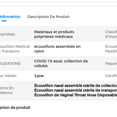
 Infomation
Description De Produit
Matériaux et produits
Classi
opriétés:
polymères médicaux
D'inst
ouvillon Médical
écouvillons assemblés en
Écouvi
 Transport:
nylon
Flexibl
COVID-19 essai, collection de
ILISATIONS:
Paque
cellules
ur Valide:
2year
Certifi
Écouvillon nasal assemblé stérile de collect
ttre En
Écouvillon nasal assemblé stérile de transpor
idence:
Écouvillon de Vaginal Throat Nose Disposable
ption de produit