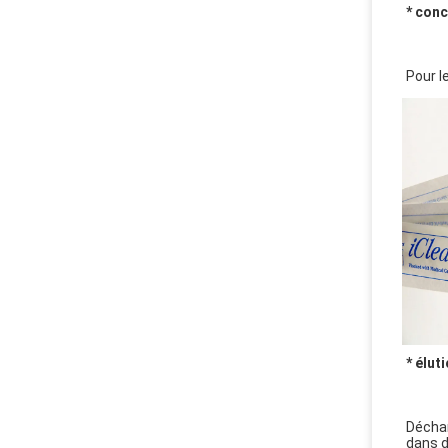
* con
Pour l
* élut
Déchar
dans d