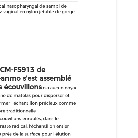
vical nasopharyngal de sampl de
 vaginal en nylon jetable de gorge
 CM-FS913 de 
eanmo s'est assemblé 
s écouvillons
 n'a aucun noyau 
rne de matelas pour disperser et 
rmer l'échantillon précieux comme 
ibre traditionnelle
écouvillons enroulés, dans le 
aste radical, l'échantillon entier 
e près de la surface pour l'élution 