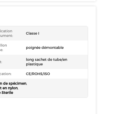
fication
Classe I
rument:
llon
poignée démontable
e:
long sachet de tube/en
t:
plastique
cation:
CE/ROHS/ISO
ion de spécimen
,
t en nylon
,
 Sterile