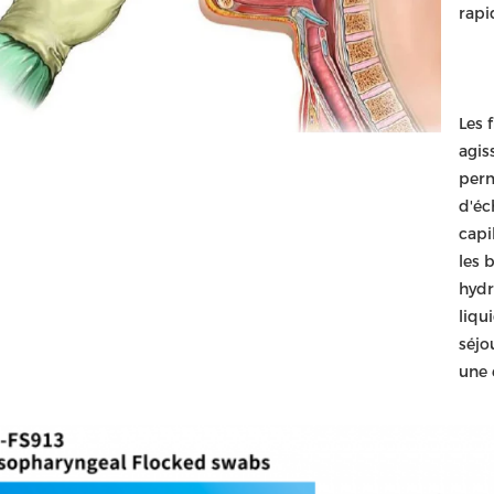
rapi
Les 
agis
perm
d'éc
capi
les b
hydr
liqu
séjo
une 