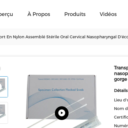
perçu
À Propos
Produits
Vidéos
ort En Nylon Assemblé Stérile Oral Cervical Nasopharyngal D'éc
Transp
nasop
gorge
Détails
Lieu d'
Nom d
Certifi
Numér