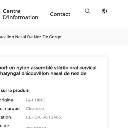
Centre
Contact
D'information
ouvillon Nasal De Nez De Gorge
ort en nylon assemblé stérile oral cervical
haryngal d'écouvillon nasal de nez de
 sur le produit:
origine:
LA CHINE
e marque:
Cleanmo
cation:
CE,FDA,ISO13485
o de