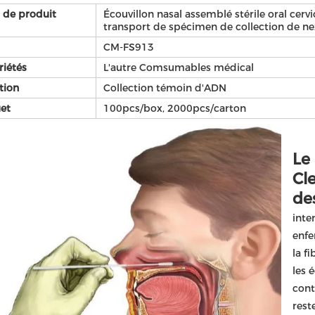
de produit
Écouvillon nasal assemblé stérile oral cer
transport de spécimen de collection de nez
CM-FS913
riétés
L'autre Comsumables médical
tion
Collection témoin d'ADN
et
100pcs/box, 2000pcs/carton
Le
Cl
de
inte
enfe
la f
les 
contr
rest