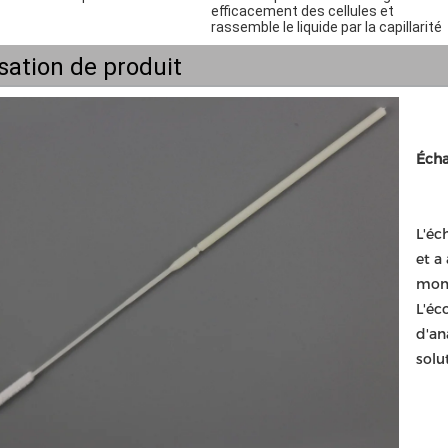
efficacement des cellules et 
rassemble le liquide par la capillarité
isation de produit
Écha
L'éc
et a
mom
L'éc
d'an
solu