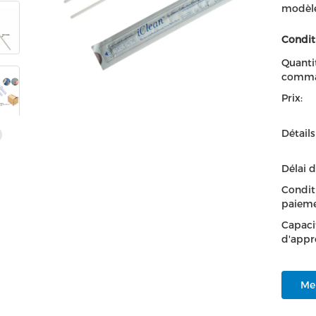
modèle
Condit
Quanti
comma
Prix:
Détail
Délai d
Condit
paieme
Capaci
d'appr
Mei