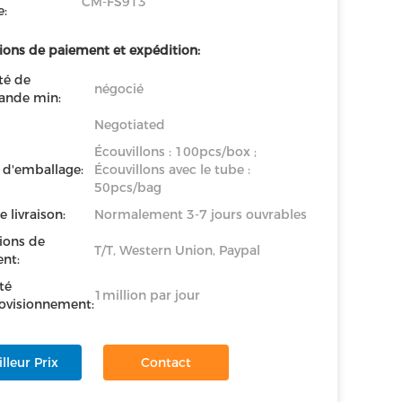
CM-FS913
:
ions de paiement et expédition:
té de
négocié
nde min:
Negotiated
Écouvillons : 100pcs/box ;
s d'emballage:
Écouvillons avec le tube :
50pcs/bag
e livraison:
Normalement 3-7 jours ouvrables
ions de
T/T, Western Union, Paypal
nt:
té
1million par jour
ovisionnement:
lleur Prix
Contact