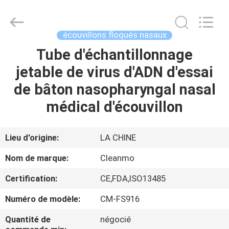
Shenzhen
Cleanmo
Technology
Co.,
Ltd.
écouvillons floqués nasaux
All
Rights
Tube d'échantillonnage
MAISON
Reserved.
jetable de virus d'ADN d'essai
PRODUITS
de bâton nasopharyngal nasal
médical d'écouvillon
AU
SUJET
Lieu d'origine:
LA CHINE
DE
Nom de marque:
Cleanmo
NOUS
Certification:
CE,FDA,ISO13485
Numéro de modèle:
CM-FS916
VISITE
D'USINE
Quantité de
négocié