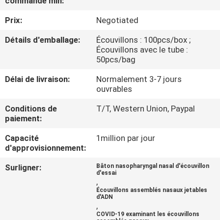
commande min:
Prix:
Negotiated
CONTRÔLE
DE
Détails d'emballage:
Écouvillons : 100pcs/box ;
Écouvillons avec le tube :
QUALITÉ
50pcs/bag
Délai de livraison:
Normalement 3-7 jours
CONTACTEZ-
ouvrables
NOUS
Conditions de
T/T, Western Union, Paypal
paiement:
NOUVELLES
Capacité
1million par jour
d'approvisionnement:
DEMANDEZ
Surligner:
Bâton nasopharyngal nasal d'écouvillon
d'essai
,
UNE
Écouvillons assemblés nasaux jetables
d'ADN
CITATION
,
COVID-19 examinant les écouvillons