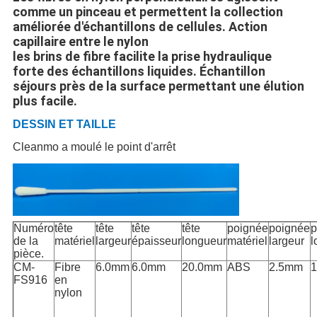
comme un pinceau et permettent la collection
améliorée d'échantillons de cellules. Action
capillaire entre le nylon
les brins de fibre facilite la prise hydraulique
forte des échantillons liquides. Échantillon
séjours près de la surface permettant une élution
plus facile.
DESSIN ET TAILLE
Cleanmo a moulé le point d'arrêt
Numéro
tête
tête
tête
tête
poignée
poignée
p
de la
matériel
largeur
épaisseur
longueur
matériel
largeur
l
pièce.
CM-
Fibre
6.0mm
6.0mm
20.0mm
ABS
2.5mm
FS916
en
nylon