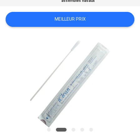
assemblés nasaux
PLAN
DU
MEILLEUR PRIX
SITE
PRIVACY
POLICY