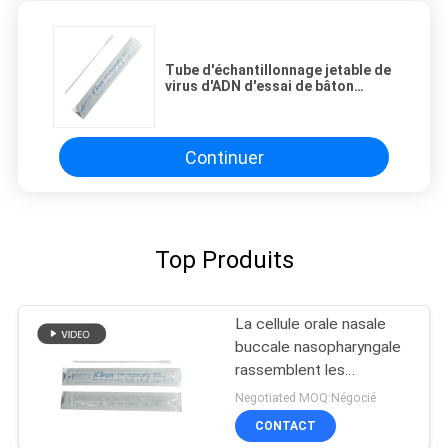
Tube d'échantillonnage jetable de
virus d'ADN d'essai de bâton
nasopharyngal nasal médical
d'écouvillon
Continuer
Top Produits
La cellule orale nasale
buccale nasopharyngale
rassemblent les
écouvillons assemblés
Negotiated MOQ:Négocié
en nylon de laboratoire
CONTACT
de grippe d'astuce