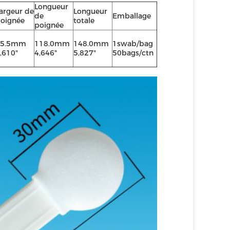
Longueur
argeur de
Longueur
de
Emballage
oignée
totale
poignée
15.5mm
118.0mm
148.0mm
1swab/bag
,610"
4,646"
5,827"
50bags/ctn