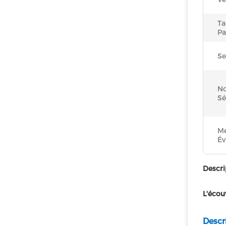
Ta
Pa
Se
N
Sé
Me
Év
Descri
L'écou
Descr