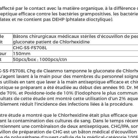
ffecté par le contact avec la matière organique, à la différence 
eptique efficace contre les bactéries grampositives, les bactéri
latex et ne contient pas DEHP (phtalate dioctylique).
de
Bâtons chirurgicaux médicaux stériles d'écouvillon de pe
it
gluconate patient de Chlorhexidine
CHG-SS-FS708L
eur
150mm
t
50pcs/box ; 1000pcs/ctn
-SS-FS708L Chg de Cleanmo tamponne le gluconate de Chlorhex
u'agent lavant à la main pour des membres du personnel soigna
ès utilisés en tant que laver à la main antiseptique efficace et chi
ptique se préparant a été étudiée au début des années 90. Dr. 
 de 70%, et Povidone-iode de 10% (l'iodophore le plus commun)
sultats de cette étude ont montré cette utilisation d'un 2% aq
iblement réduit l'incidence des infections liées à la procédure.
tre étude a montré que le Chlorhexidine était plus efficace qu
ant la contamination des cultures de sang. Dans le temps récen
ntiennent une combinaison de deux antiseptiques, CHG/IPA, sont 
villon de préparation de CHG est un bâton médical d'écouvillon qui
 de polyuréthane d'ouvert-cellule de la médical-catégorie 100PP