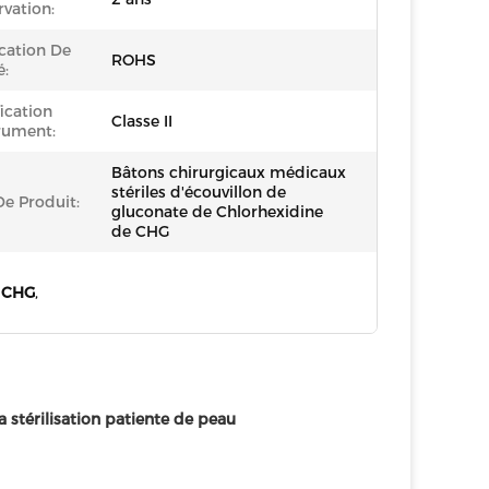
vation:
ication De
ROHS
é:
fication
Classe II
rument:
Bâtons chirurgicaux médicaux
stériles d'écouvillon de
e Produit:
gluconate de Chlorhexidine
de CHG
e CHG
,
 stérilisation patiente de peau