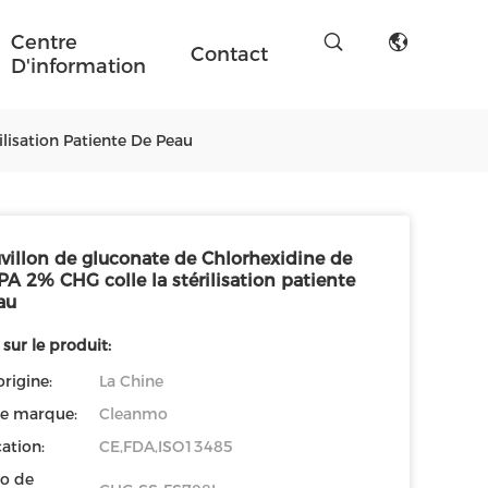
Centre
Contact
D'information
lisation Patiente De Peau
uvillon de gluconate de Chlorhexidine de
A 2% CHG colle la stérilisation patiente
au
 sur le produit:
origine:
La Chine
e marque:
Cleanmo
cation:
CE,FDA,ISO13485
o de