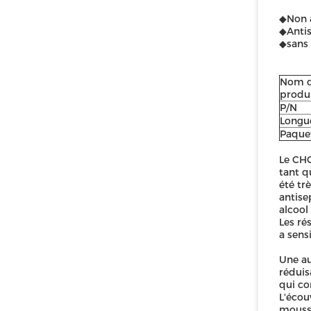
◆Non a
◆Antis
◆sans 
Nom 
produ
P/N
Longu
Paque
Le CHG
tant q
été tr
antise
alcool
Les ré
a sens
Une au
réduis
qui co
L'écou
mousse