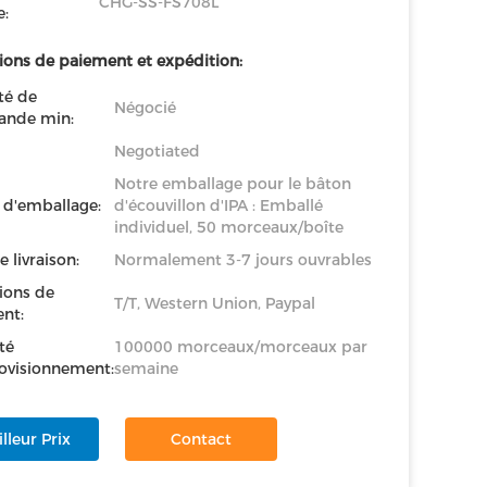
CHG-SS-FS708L
:
ions de paiement et expédition:
té de
Négocié
nde min:
Negotiated
Notre emballage pour le bâton
s d'emballage:
d'écouvillon d'IPA : Emballé
individuel, 50 morceaux/boîte
e livraison:
Normalement 3-7 jours ouvrables
ions de
T/T, Western Union, Paypal
nt:
té
100000 morceaux/morceaux par
ovisionnement:
semaine
lleur Prix
Contact