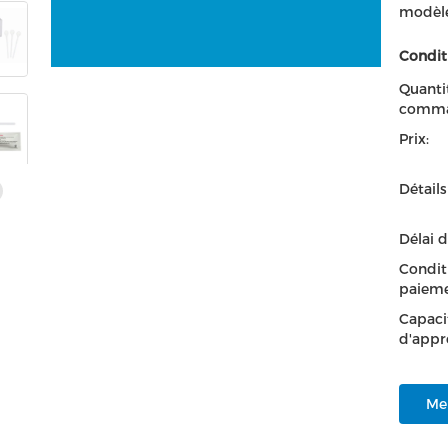
modèle
Condit
Quanti
comma
Prix:
Détail
Délai d
Condit
paieme
Capaci
d'appr
Mei