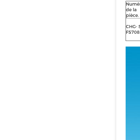
Numé
de la
pièce.
CHG- 
FS708