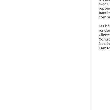
avec u
répond
bactér
compar
Les bâ
renden
Client
Contrô
(socié
l'Amér