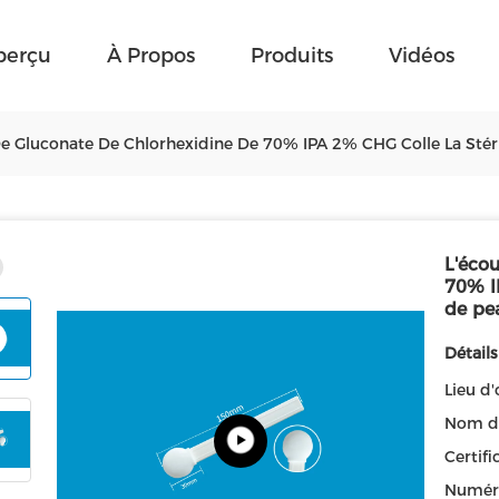
perçu
À Propos
Produits
Vidéos
De Gluconate De Chlorhexidine De 70% IPA 2% CHG Colle La Stéri
L'éco
70% IP
de pe
Détails
Lieu d'
Nom d
Certifi
Numér