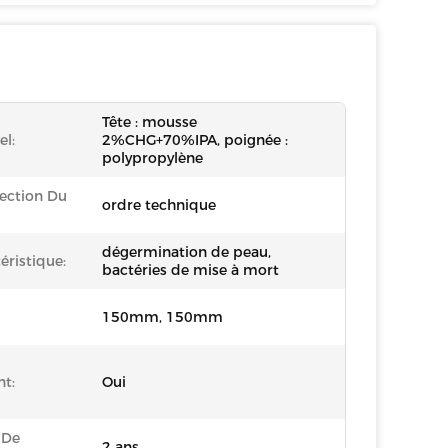
Tête : mousse
el:
2%CHG+70%IPA, poignée :
polypropylène
ection Du
ordre technique
dégermination de peau,
éristique:
bactéries de mise à mort
150mm, 150mm
t:
Oui
 De
2 ans