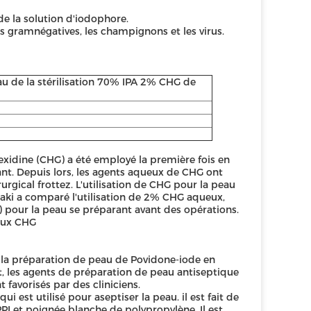
de la solution d'iodophore.
es gramnégatives, les champignons et les virus.
au de la stérilisation 70% IPA 2% CHG de
idine (CHG) a été employé la première fois en
nt. Depuis lors, les agents aqueux de CHG ont
rurgical frottez. L'utilisation de CHG pour la peau
Maki a comparé l'utilisation de 2% CHG aqueux,
 pour la peau se préparant avant des opérations.
ueux CHG
e la préparation de peau de Povidone-iode en
t, les agents de préparation de peau antiseptique
favorisés par des cliniciens.
 est utilisé pour aseptiser la peau. il est fait de
I et poignée blanche de polypropylène. Il est