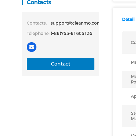
Contacts
Détail
Contacts:
support@cleanmo.com
Téléphone:
(+86)755-61605135
Co
Ma
Contact
Ma
Po
Ap
St
Ma
Ve