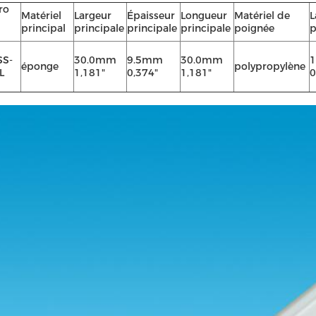
ro
Matériel
Largeur
Épaisseur
Longueur
Matériel de
L
principal
principale
principale
principale
poignée
p
SS-
30.0mm
9.5mm
30.0mm
éponge
polypropylène
L
1,181"
0,374"
1,181"
0