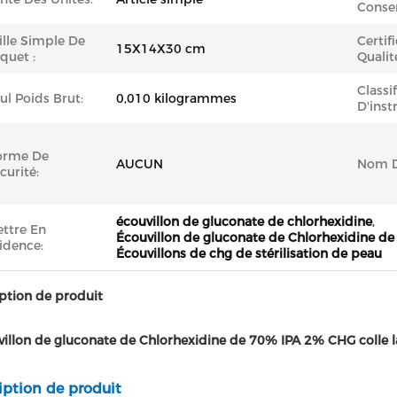
Conser
ille Simple De
Certif
15X14X30 cm
quet :
Qualit
Classi
ul Poids Brut:
0,010 kilogrammes
D'inst
orme De
AUCUN
Nom D
curité:
écouvillon de gluconate de chlorhexidine
,
ttre En
Écouvillon de gluconate de Chlorhexidine d
idence:
Écouvillons de chg de stérilisation de peau
ption de produit
villon de gluconate de Chlorhexidine de 70% IPA 2% CHG colle la
iption de produit