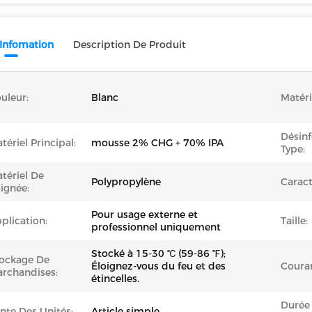
 Infomation
Description De Produit
uleur:
Blanc
Matéri
Désinf
tériel Principal:
mousse 2% CHG + 70% IPA
Type:
tériel De
Polypropylène
Caract
ignée:
Pour usage externe et
plication:
Taille:
professionnel uniquement
Stocké à 15-30 ℃ (59-86 ℉);
ockage De
Éloignez-vous du feu et des
Couran
rchandises:
étincelles.
Durée
nte Des Unités:
Article simple