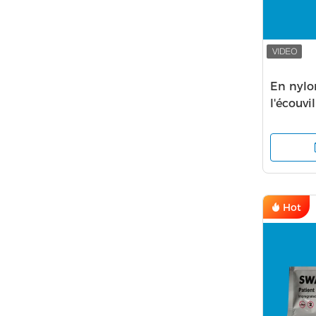
En nyl
l'écouv
Kit Dis
Flocked
Hot