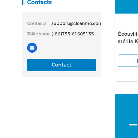
Contacts
Contacts:
support@cleanmo.com
Téléphone:
(+86)755-61605135
Écouvil
stérile
Stick d
le tube
Contact