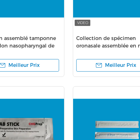
on assemblé tamponne
Collection de spécimen
illon nasopharyngal de
oronasale assemblée en 
posable Sample Nylon
flexible de nez d'écouvill
 d'essai d'ADN
plastique de gorge CM-F
Meilleur Prix
Meilleur Prix