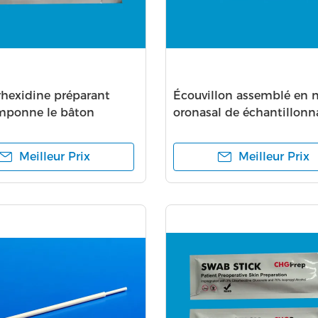
rhexidine préparant
Écouvillon assemblé en 
mponne le bâton
oronasal de échantillonn
jetable de transport
d'écouvillon de spécime
Meilleur Prix
Meilleur Prix
d'ADN