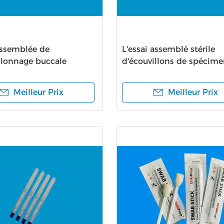
ssemblée de
L'essai assemblé stérile
llonnage buccale
d'écouvillons de spécim
llon de bouche s'est
d'ADN de transport colle 
ée le TIP CM-FS916 des
écouvillons nasaux et de
Meilleur Prix
Meilleur Prix
lons 6MM