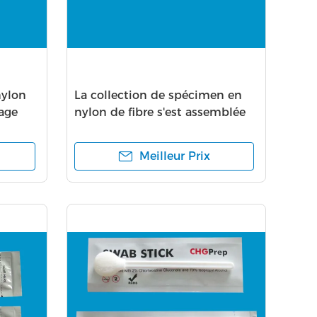
nylon
La collection de spécimen en
age
nylon de fibre s'est assemblée
Iclean pour tamponner oro-
n
pharyngé
Meilleur Prix