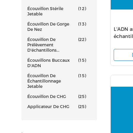
Écouvillon Stérile
(12)
Jetable
Écouvillon De Gorge
(13)
L'ADN a
De Nez
échanti
Écouvillon De
(22)
d'écouvi
Prélèvement
D'échantillons...
assembl
écouvil
Écouvillons Buccaux
(15)
D'ADN
Écouvillon De
(15)
Échantillonnage
Jetable
Écouvillon De CHG
(25)
Applicateur De CHG
(25)