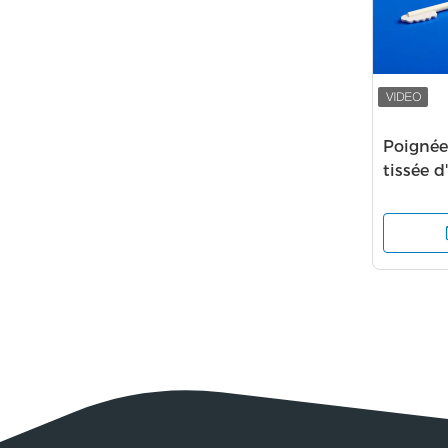
Poignée
tissée d
brosse à
d'ADN