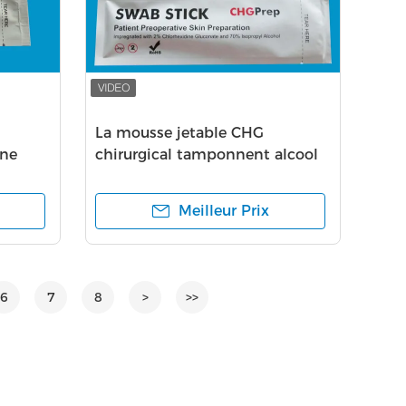
La mousse jetable CHG
ine
chirurgical tamponnent alcool
de
isopropylique IPA 2% CHG
A
Swabstick de 70%
Meilleur Prix
6
7
8
>
>>