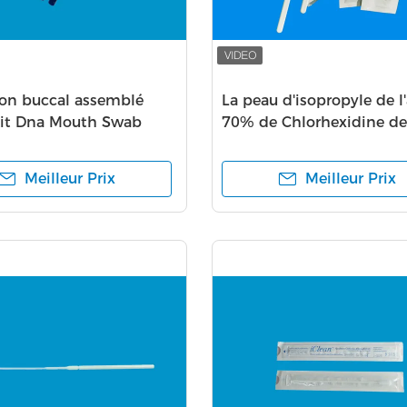
lon buccal assemblé
La peau d'isopropyle de l'
 Kit Dna Mouth Swab
70% de Chlorhexidine de
e collection d'ADN avec
l'écouvillon 2% de l'épo
désinfectent des écouvil
Meilleur Prix
Meilleur Prix
nettoyage d'astuce de m