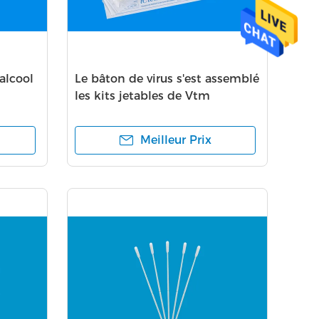
alcool
Le bâton de virus s'est assemblé
les kits jetables de Vtm
nge CHG
d'écouvillons d'Iclean avec
lons de
l'écouvillon nasal
Meilleur Prix
ousse