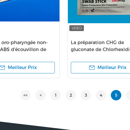
 oro-pharyngée non-
La préparation CHG de
'ABS d'écouvillon de
gluconate de Chlorhexid
 dents pour l'essai
tamponnent la mousse 
132mm 2%CHG + 70%IP
Meilleur Prix
Meilleur Prix
<<
<
1
2
3
4
5