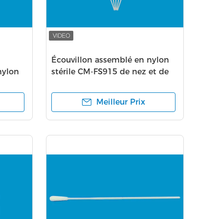
Écouvillon assemblé en nylon
nylon
stérile CM-FS915 de nez et de
on en
gorge d'Iclean
S915
Meilleur Prix